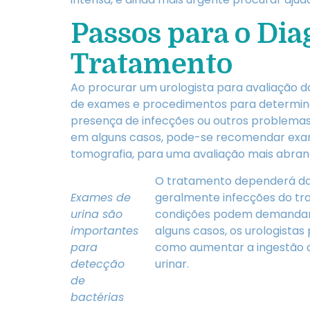
Passos para o Dia
Tratamento
Ao procurar um urologista para avaliação da 
de exames e procedimentos para determinar 
presença de infecções ou outros problemas 
em alguns casos, pode-se recomendar exa
tomografia, para uma avaliação mais abran
O tratamento dependerá da c
Exames de
geralmente infecções do tra
urina são
condições podem demandar 
importantes
alguns casos, os urologistas
para
como aumentar a ingestão de
detecção
urinar.
de
bactérias