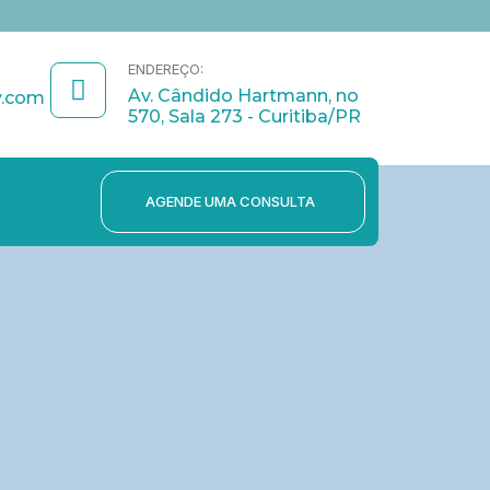
I
L
F
n
i
a
s
n
c
ENDEREÇO:
t
k
e
Av. Cândido Hartmann, no
a
e
b
y.com
570, Sala 273 - Curitiba/PR
g
d
o
r
i
o
a
n
k
m
AGENDE UMA CONSULTA