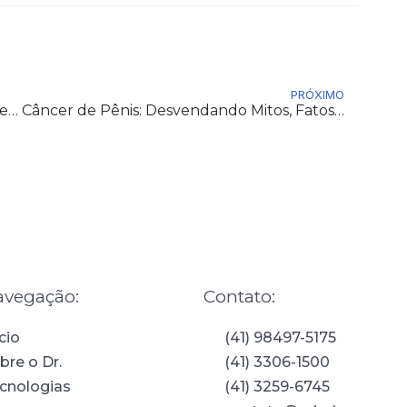
Nex
PRÓXIMO
Hematúria: Sinais Importantes que Não Devem Ser Ignorados
Câncer de Pênis: Desvendando Mitos, Fatos e Cuidados Essenciais
avegação:
Contato:
ício
(41) 98497-5175
bre o Dr.
(41) 3306-1500
cnologias
(41) 3259-6745