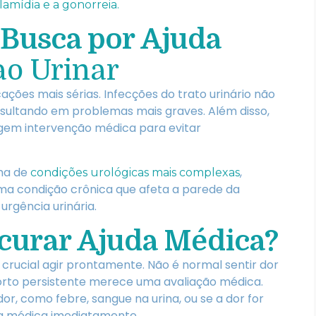
lamídia e a gonorreia.
 Busca por Ajuda
ao Urinar
ações mais sérias. Infecções do trato urinário não
esultando em problemas mais graves. Além disso,
igem intervenção médica para evitar
ma de
,
condições urológicas mais complexas
 uma condição crônica que afeta a parede da
urgência urinária.
curar Ajuda Médica?
 crucial agir prontamente. Não é normal sentir dor
orto persistente merece uma avaliação médica.
r, como febre, sangue na urina, ou se a dor for
da médica imediatamente.