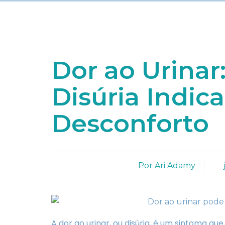
Dor ao Urinar
Disúria Indic
Desconforto
Por
Ari Adamy
A dor ao urinar, ou disúria, é um sintoma qu