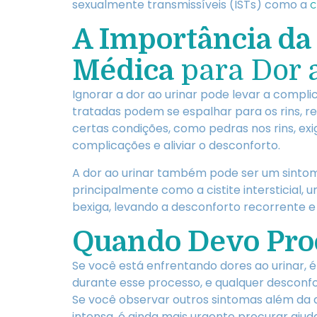
sexualmente transmissíveis (ISTs) como a
c
A Importância da
Médica
para Dor 
Ignorar a dor ao urinar pode levar a complic
tratadas podem se espalhar para os rins, r
certas condições, como pedras nos rins, ex
complicações e aliviar o desconforto.
A dor ao urinar também pode ser um sinto
principalmente como a cistite intersticial,
bexiga, levando a desconforto recorrente e 
Quando Devo Pro
Se você está enfrentando dores ao urinar, é
durante esse processo, e qualquer desconf
Se você observar outros sintomas além da do
intensa, é ainda mais urgente procurar aju