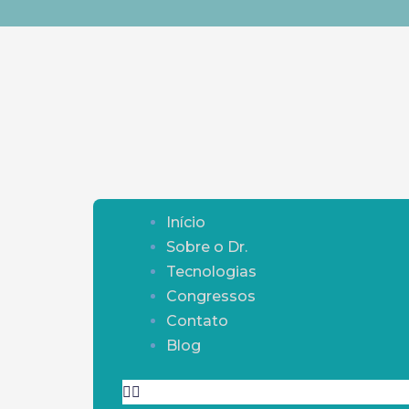
Ir
para
o
conteúdo
Menu
Início
Sobre o Dr.
Tecnologias
Congressos
Contato
Blog