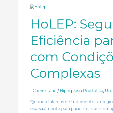
HoLEP:
Segurança
e
Eficiência
HoLEP: Segu
para
Pacientes
com
Condições
Eficiência pa
de
Saúde
Complexas
com Condiçõ
Complexas
1 Comentário
/
Hiperplasia Prostática
,
Uro
Quando falamos de tratamento urológico, 
especialmente para pacientes com múltip