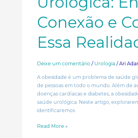
Urológica: E
Como
Lidar
com
Conexão e C
Essa
Realidade
Essa Realida
Deixe um comentário
/
Urologia
/
Ari Ad
A obesidade é um problema de saúde glo
de pessoas em todo o mundo. Além de au
doenças cardíacas e diabetes, a obesida
saúde urológica. Neste artigo, explorare
identificaremos
Read More »