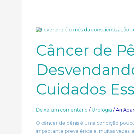
Câncer
de
Pênis:
Desvendando
Câncer de Pê
Mitos,
Fatos
e
Cuidados
Desvendando 
Essenciais
Cuidados Ess
Deixe um comentário
/
Urologia
/
Ari Ad
O câncer de pênis é uma condição pouco
impactante prevalência e, muitas vezes, 