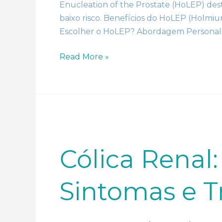
Enucleation of the Prostate (HoLEP) des
baixo risco. Benefícios do HoLEP (Holmiu
Escolher o HoLEP? Abordagem Personali
Read More »
Cólica
Renal:
Causas,
Sintomas
Cólica Renal:
e
Tratamentos
Sintomas e 