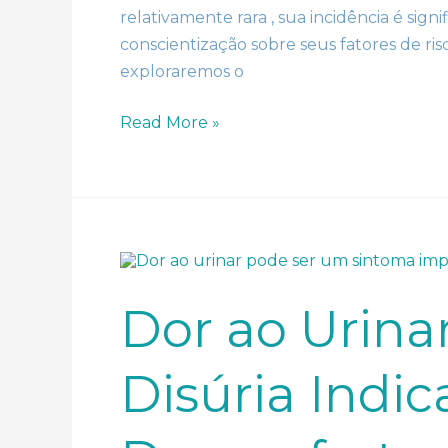
relativamente rara , sua incidência é signi
conscientização sobre seus fatores de ris
exploraremos o
Read More »
Dor
ao
Urinar:
Quando
Dor ao Urina
a
Disúria
Indica
Mais
Disúria Indi
do
que
Desconforto