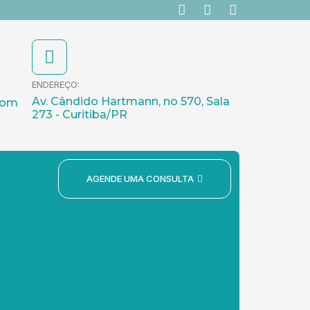
I
L
F
n
i
a
s
n
c
t
k
e
a
e
b
g
d
o
ENDEREÇO:
r
i
o
a
n
k
Av. Cândido Hartmann, no 570, Sala
com
m
273 - Curitiba/PR
AGENDE UMA CONSULTA