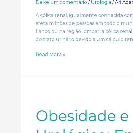
Deixe um comentário
/
Urologia
/
Ari Ad
A cólica renal, igualmente conhecida com
afeta milhões de pessoas em todo o mun
flanco ou na região lombar, a cólica re
do trato urinário devido a um cálculo r
Read More »
Obesidade
e
Saúde
Urológica:
Obesidade e
Entenda
a
Conexão
e