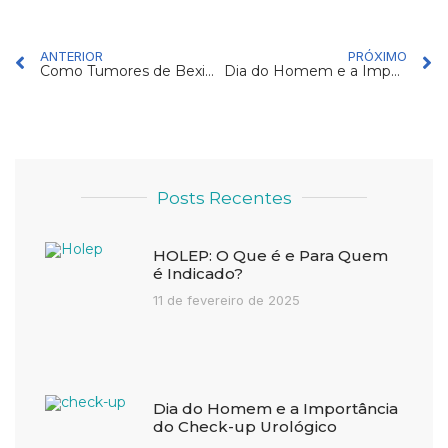
Prev
N
ANTERIOR
PRÓXIMO
Como Tumores de Bexiga se Desenvolvem
Dia do Homem e a Importância do Check-up Urológico
Posts Recentes
HOLEP: O Que é e Para Quem
é Indicado?
11 de fevereiro de 2025
Dia do Homem e a Importância
do Check-up Urológico