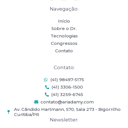
s
n
c
t
k
e
Navegação:
a
e
b
g
d
o
r
i
o
Início
a
n
k
Sobre o Dr.
m
-
f
Tecnologias
Congressos
Contato
Contato:
(41) 98497-5175
(41) 3306-1500
(41) 3259-6745
contato@ariadamy.com
Av. Cândido Hartmann, 570, Sala 273 - Bigorrilho
Curitiba/PR
Newsletter: