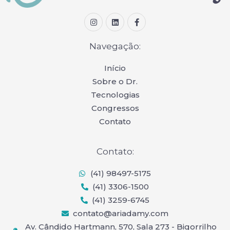
I
L
F
n
i
a
s
n
c
t
k
e
Navegação:
a
e
b
g
d
o
r
i
o
Início
a
n
k
Sobre o Dr.
m
-
f
Tecnologias
Congressos
Contato
Contato:
(41) 98497-5175
(41) 3306-1500
(41) 3259-6745
contato@ariadamy.com
Av. Cândido Hartmann, 570, Sala 273 - Bigorrilho