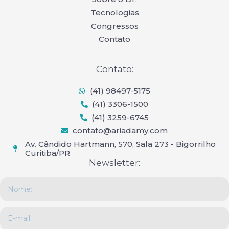
m
-
f
Tecnologias
Congressos
Contato
Contato:
(41) 98497-5175
(41) 3306-1500
(41) 3259-6745
contato@ariadamy.com
Av. Cândido Hartmann, 570, Sala 273 - Bigorrilho
Curitiba/PR
Newsletter:
Name
Email