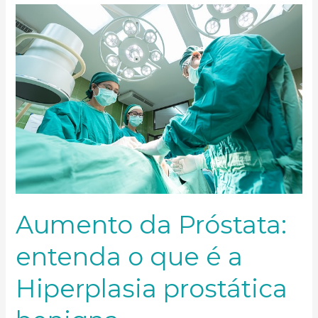
Aumento
da
Próstata:
entenda
o
que
é
a
Hiperplasia
prostática
benigna
Aumento da Próstata:
entenda o que é a
Hiperplasia prostática