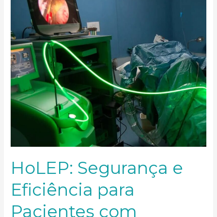
para
Pacientes
com
Condições
de
Saúde
Complexas
HoLEP: Segurança e
Eficiência para
Pacientes com