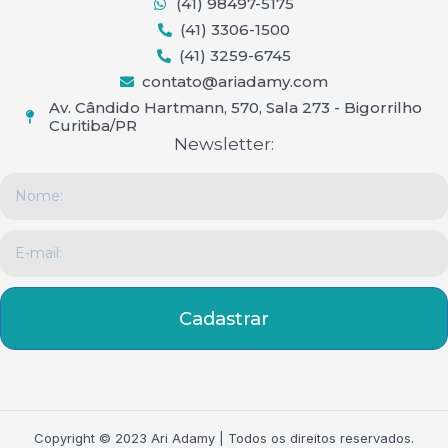
(41) 98497-5175
(41) 3306-1500
(41) 3259-6745
contato@ariadamy.com
Av. Cândido Hartmann, 570, Sala 273 - Bigorrilho
Curitiba/PR
Newsletter:
Name
Email
Cadastrar
Copyright © 2023 Ari Adamy | Todos os direitos reservados.