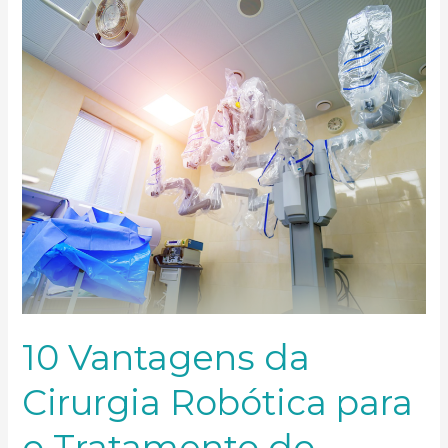
Robótica
para
o
Tratamento
do
Câncer
de
Próstata
10 Vantagens da
Cirurgia Robótica para
o Tratamento do