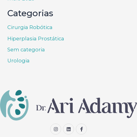
Categorias
Cirurgia Robótica
Hiperplasia Prostática
Sem categoria
Urologia
I
L
F
n
i
a