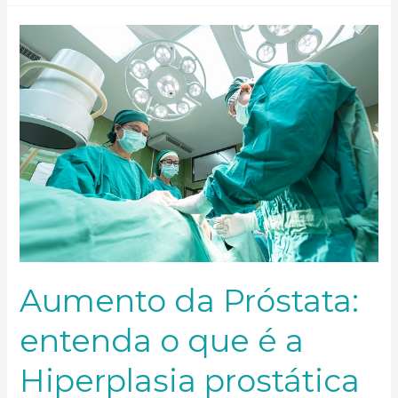
Aumento
da
Próstata:
entenda
o
que
é
a
Hiperplasia
prostática
benigna
Aumento da Próstata:
entenda o que é a
Hiperplasia prostática