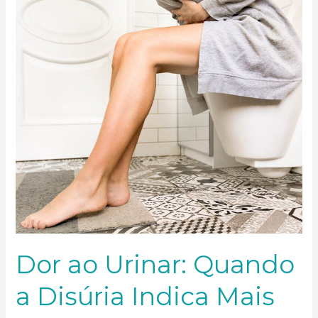
Disúria
Indica
Mais
do
que
Desconforto
Dor ao Urinar: Quando
a Disúria Indica Mais