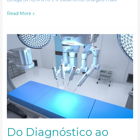
Read More »
Do
Diagnóstico
ao
Tratamento:
A
Jornada
Completa
em
Urologia
com
Cirurgia
Robótica
Do Diagnóstico ao