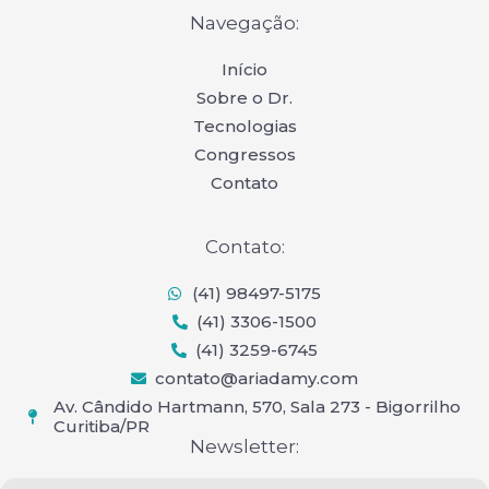
s
n
c
t
k
e
Navegação:
a
e
b
g
d
o
r
i
o
Início
a
n
k
Sobre o Dr.
m
-
f
Tecnologias
Congressos
Contato
Contato:
(41) 98497-5175
(41) 3306-1500
(41) 3259-6745
contato@ariadamy.com
Av. Cândido Hartmann, 570, Sala 273 - Bigorrilho
Curitiba/PR
Newsletter: