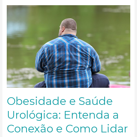
Obesidade
e
Saúde
Urológica:
Entenda
a
Conexão
e
Como
Lidar
com
Essa
Realidade
Obesidade e Saúde
Urológica: Entenda a
Conexão e Como Lidar