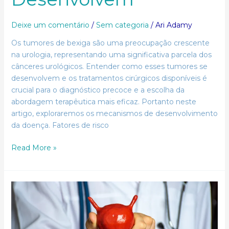
Deixe um comentário
/
Sem categoria
/
Ari Adamy
Os tumores de bexiga são uma preocupação crescente
na urologia, representando uma significativa parcela dos
cânceres urológicos. Entender como esses tumores se
desenvolvem e os tratamentos cirúrgicos disponíveis é
crucial para o diagnóstico precoce e a escolha da
abordagem terapêutica mais eficaz. Portanto neste
artigo, exploraremos os mecanismos de desenvolvimento
da doença. Fatores de risco
Read More »
Tratamentos
Cirúrgicos
para
Tumores
de
Bexiga